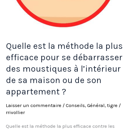
des
moustiques
à
l’intérieur
Quelle est la méthode la plus
de
sa
efficace pour se débarrasser
maison
des moustiques à l’intérieur
ou
de sa maison ou de son
de
appartement ?
son
appartement
Laisser un commentaire
/
Conseils
,
Général
,
tigre
/
?
rrivollier
Quelle est la méthode la plus efficace contre les