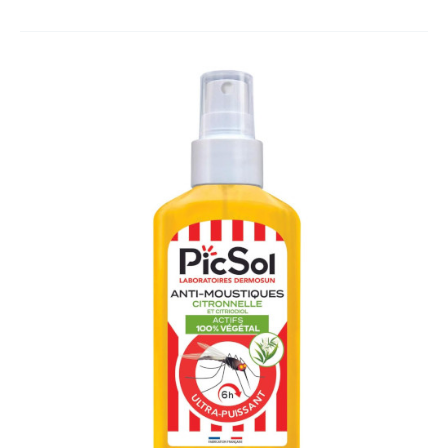
Le
meilleur
spray
anti-
moustique
100%
végétal