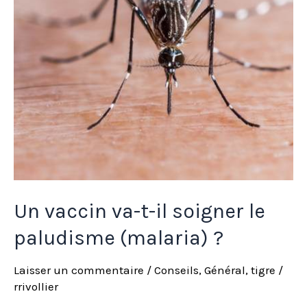
soigner
le
paludisme
(malaria)
?
Un vaccin va-t-il soigner le
paludisme (malaria) ?
Laisser un commentaire
/
Conseils
,
Général
,
tigre
/
rrivollier