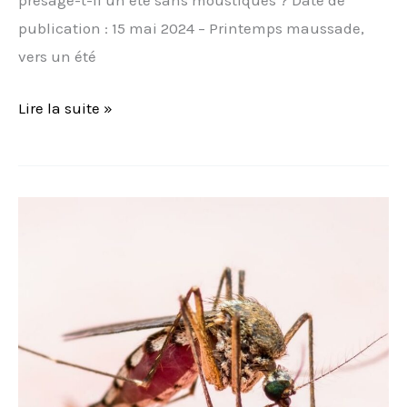
présage-t-il un été sans moustiques ? Date de
publication : 15 mai 2024 – Printemps maussade,
vers un été
Lire la suite »
Les
moustiques
en
pleine
forme