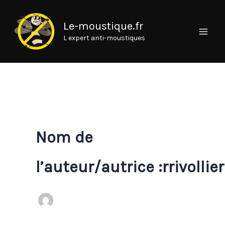
Aller
au
Le-moustique.fr
contenu
L expert anti-moustiques
Nom de
l’auteur/autrice :rrivollier