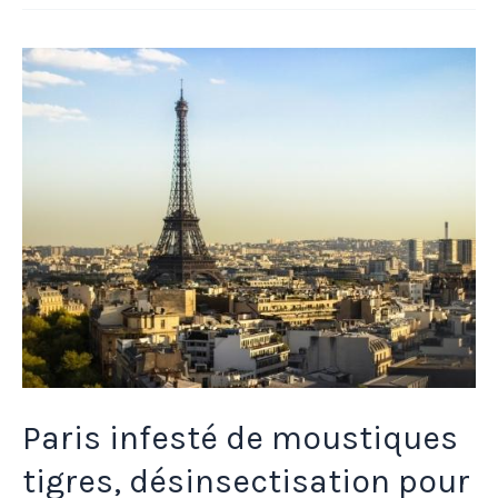
Paris
infesté
de
moustiques
tigres,
désinsectisation
pour
les
JO
?
Paris infesté de moustiques
tigres, désinsectisation pour