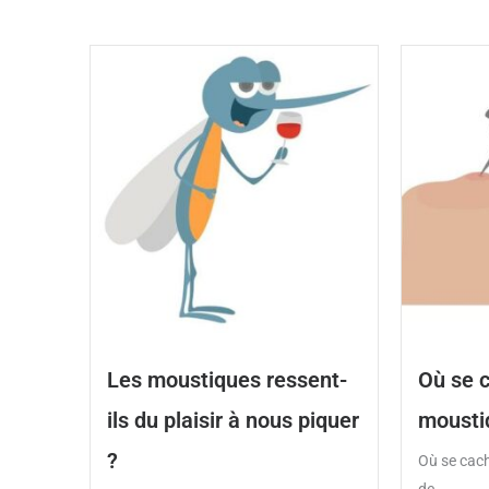
Les moustiques ressent-
Où se 
ils du plaisir à nous piquer
mousti
?
Où se cach
de...