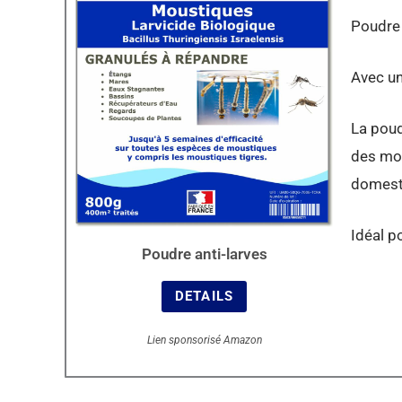
Poudre 
Avec un
La poud
des mou
domest
Idéal po
Poudre anti-larves
DETAILS
Lien sponsorisé Amazon