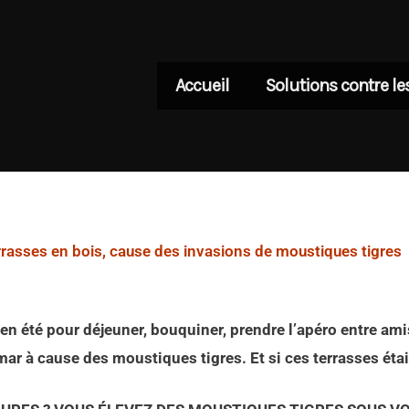
Accueil
Solutions contre l
rrasses en bois, cause des invasions de moustiques tigres
 en été pour déjeuner, bouquiner, prendre l’apéro entre a
 à cause des moustiques tigres. Et si ces terrasses étaien