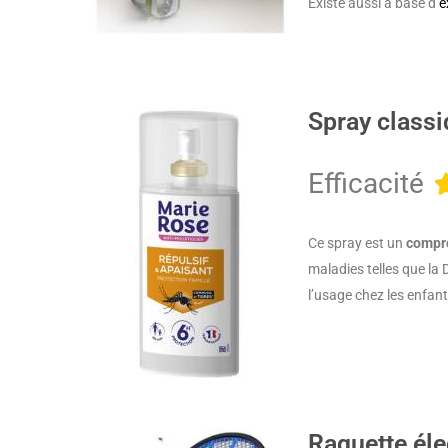
Existe aussi à base d’
e
Spray class
Efficacité
Ce spray est un
compr
maladies telles que la 
l’usage chez les enfant
Raquette éle