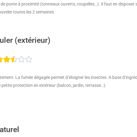
eux de ponte à proximité (tonneaux ouverts, coupelles…). Il faut en disposer 
5
ouveler toutes les 2 semaines.
uler (extérieur)
Noté





2.5
ntement. La fumée dégagée permet d’éloigner les insectes. A base d’ingrédi
sur
petite protection en extérieur (balcon, jardin, terrasse…).
5
aturel