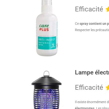
Efficacité
Ce
spray contient un p
Respecter les précauti
Lampe élect
Efficacité
Il existe énormément 
électrocutes
. Les rés