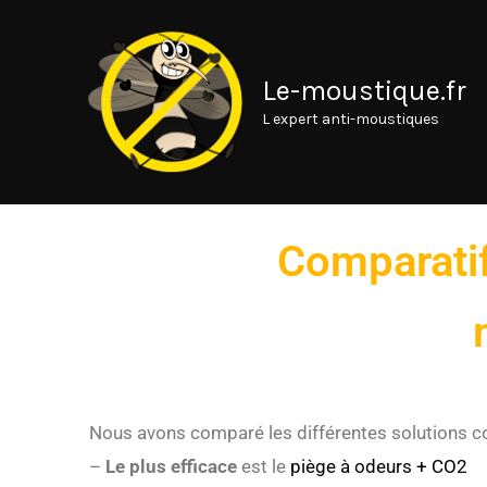
Aller
au
contenu
Le-moustique.fr
L expert anti-moustiques
Comparatif
Nous avons comparé les différentes solutions co
–
Le plus efficace
est le
piège à odeurs + CO2