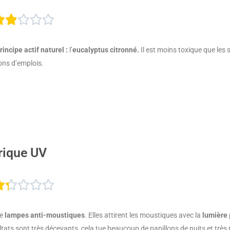
Noté





1.9
rincipe actif naturel :
l’
eucalyptus citronné.
Il est moins toxique que les
sur
ons d’emplois.
5
rique UV
Noté





1.3
de
lampes anti-moustiques
. Elles attirent les moustiques avec la
lumière
sur
ultats sont très décevants, cela tue beaucoup de papillons de nuits et trè