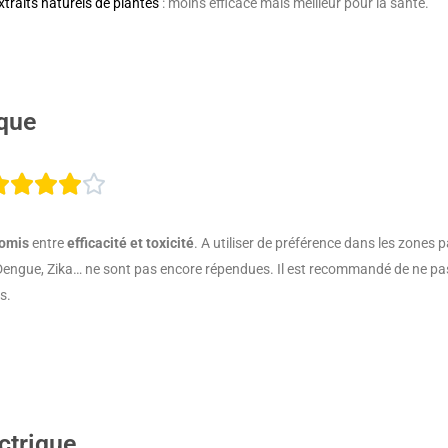
xtraits naturels de plantes
: moins efficace mais meilleur pour la santé.
5
ique
Noté





4
omis
entre
efficacité et toxicité
. A utiliser de préférence dans les zones 
sur
Dengue, Zika… ne sont pas encore répendues. Il est recommandé de ne pas l’u
s.
5
ctrique