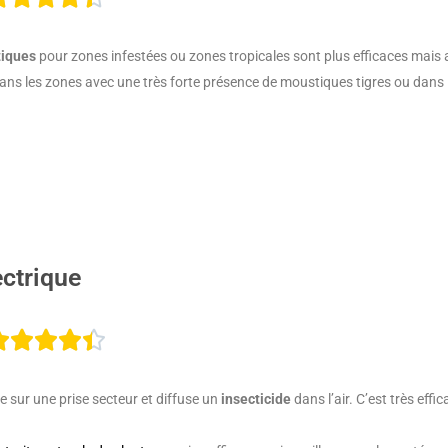
4.4
tiques
pour zones infestées ou zones tropicales sont plus efficaces mais 
sur
 dans les zones avec une très forte présence de moustiques tigres ou dan
5
ectrique
Noté





4.4
 sur une prise secteur et diffuse un
insecticide
dans l’air. C’est très effi
sur