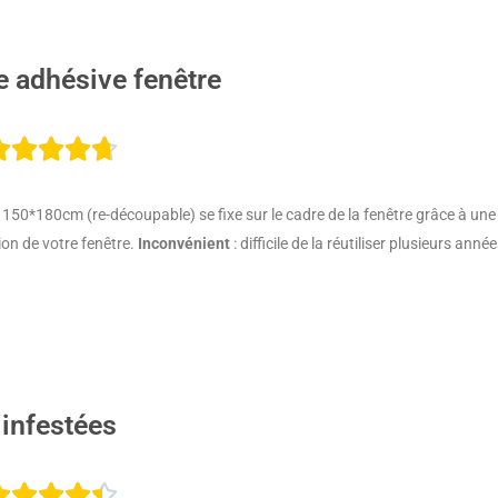
e adhésive fenêtre
Noté





4.7
150*180cm (re-découpable) se fixe sur le cadre de la fenêtre grâce à un
sur
ion de votre fenêtre.
Inconvénient
: difficile de la réutiliser plusieurs anné
5
infestées
Noté




