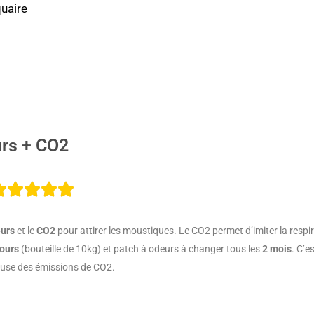
uaire
urs + CO2
Noté





5
urs
et le
CO2
pour attirer les moustiques. Le CO2 permet d’imiter la resp
sur
jours
(bouteille de 10kg) et patch à odeurs à changer tous les
2 mois
. C’e
ause des émissions de CO2.
5