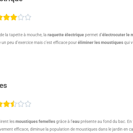
Noté





3
e la tapette à mouche, la
raquette électrique
permet d’
électrocuter le
sur
 peu d’exercice mais c’est efficace pour
éliminer les moustiques
qui v
5
tes
Noté





2.5
irent les
moustiques femelles
grâce à l’
eau
présente au fond du bac. En v
sur
tivement efficace, diminue la population de moustiques dans le jardin en ca