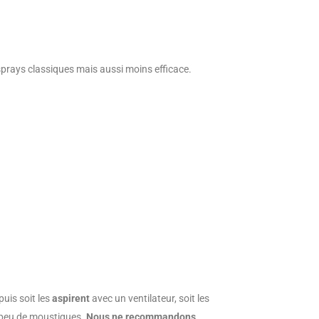
 sprays classiques mais aussi moins efficace.
puis soit les
aspirent
avec un ventilateur, soit les
s peu de moustiques.
Nous ne recommandons