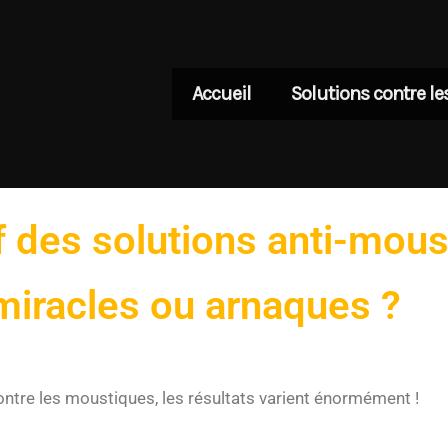
Accueil
Solutions contre l
 des solutions anti-mous
miracles ou arnaques ?
ntre les moustiques, les résultats varient énormément !