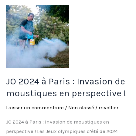
JO
2024
à
Paris
:
Invasion
de
moustiques
JO 2024 à Paris : Invasion de
en
moustiques en perspective !
perspective
!
Laisser un commentaire
/
Non classé
/
rrivollier
JO 2024 à Paris : invasion de moustiques en
perspective ! Les Jeux olympiques d’été de 2024