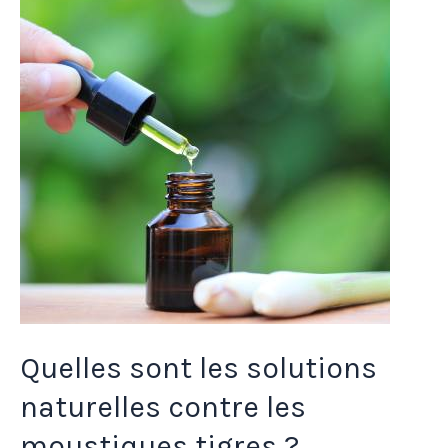
les
solutions
naturelles
contre
les
moustiques
tigres
?
Quelles sont les solutions
naturelles contre les
moustiques tigres ?