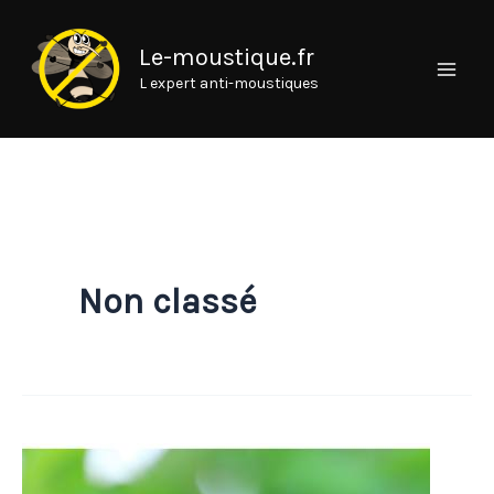
Aller
au
Le-moustique.fr
contenu
L expert anti-moustiques
Non classé
Quelles
sont