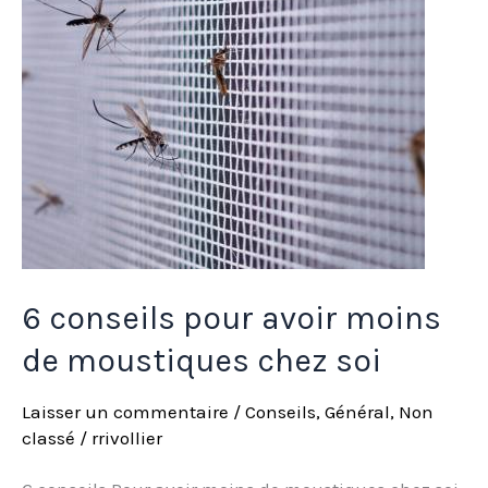
moins
de
moustiques
chez
soi
6 conseils pour avoir moins
de moustiques chez soi
Laisser un commentaire
/
Conseils
,
Général
,
Non
classé
/
rrivollier