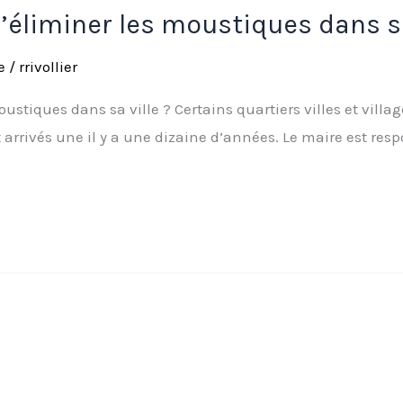
 d’éliminer les moustiques dans sa
e
/
rrivollier
oustiques dans sa ville ? Certains quartiers villes et vill
t arrivés une il y a une dizaine d’années. Le maire est re