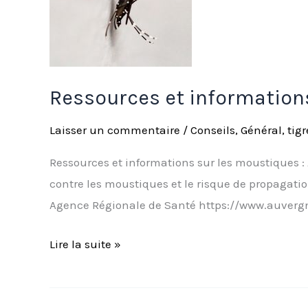
et
légales
concernant
les
Ressources et informations
moustiques
Laisser un commentaire
/
Conseils
,
Général
,
tigr
Ressources et informations sur les moustiques : 
contre les moustiques et le risque de propagati
Agence Régionale de Santé https://www.auvergn
Lire la suite »