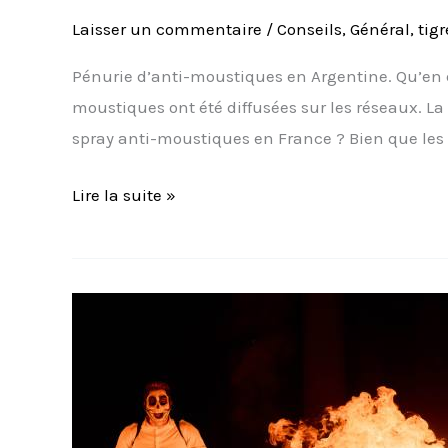
Laisser un commentaire
/
Conseils
,
Général
,
tigr
Pénurie d’anti-moustiques en Argentine. Qu’en 
moustiques ont été diffusées sur les réseaux. La
spray anti-moustiques en France ? Bien que les
Lire la suite »
L’invasion
de
moustiques
en
argentine