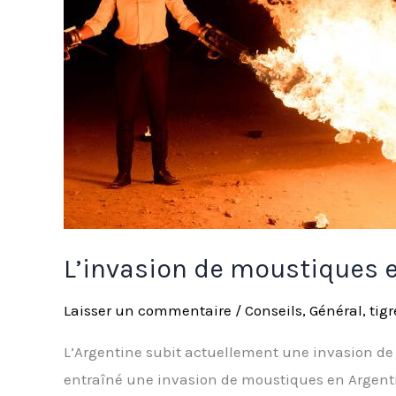
peut-
elle
toucher
la
France
?
L’invasion de moustiques e
Laisser un commentaire
/
Conseils
,
Général
,
tigr
L’Argentine subit actuellement une invasion de 
entraîné une invasion de moustiques en Argenti