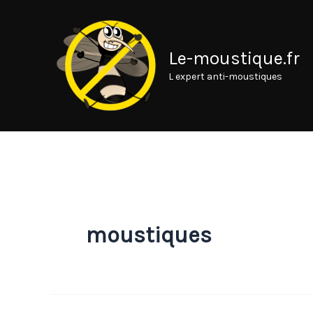
Aller
au
contenu
Le-moustique.fr
L expert anti-moustiques
moustiques