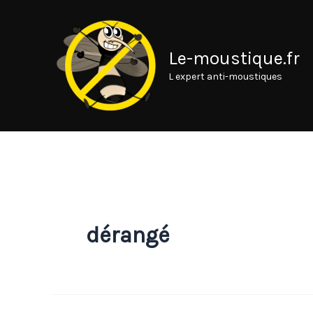
Aller
au
contenu
Le-moustique.fr
L expert anti-moustiques
dérangé