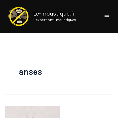
Aller
au
Le-moustique.fr
contenu
L expert anti-moustiques
anses
Ressources
et