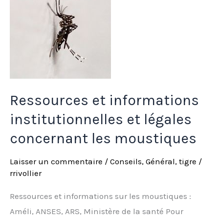
informations
institutionnelles
et
légales
concernant
les
Ressources et informations
moustiques
institutionnelles et légales
concernant les moustiques
Laisser un commentaire
/
Conseils
,
Général
,
tigre
/
rrivollier
Ressources et informations sur les moustiques :
Améli, ANSES, ARS, Ministère de la santé Pour