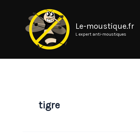
Aller
au
contenu
Le-moustique.fr
L expert anti-moustiques
tigre